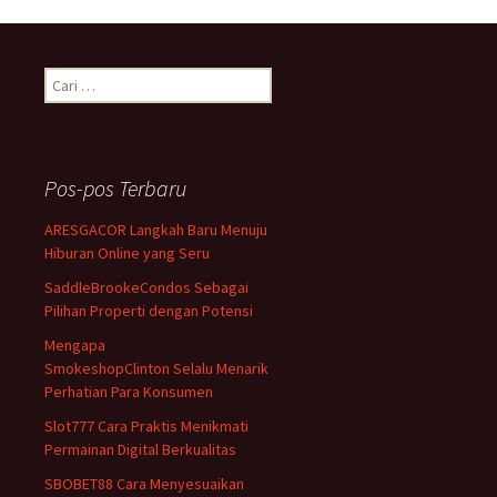
C
a
r
i
u
Pos-pos Terbaru
n
t
ARESGACOR Langkah Baru Menuju
u
Hiburan Online yang Seru
k
:
SaddleBrookeCondos Sebagai
Pilihan Properti dengan Potensi
Mengapa
SmokeshopClinton Selalu Menarik
Perhatian Para Konsumen
Slot777 Cara Praktis Menikmati
Permainan Digital Berkualitas
SBOBET88 Cara Menyesuaikan