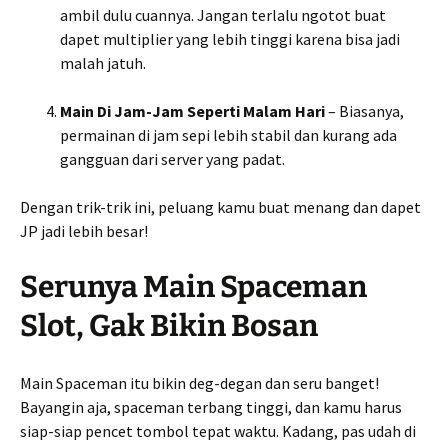
ambil dulu cuannya. Jangan terlalu ngotot buat
dapet multiplier yang lebih tinggi karena bisa jadi
malah jatuh.
Main Di Jam-Jam Seperti Malam Hari
– Biasanya,
permainan di jam sepi lebih stabil dan kurang ada
gangguan dari server yang padat.
Dengan trik-trik ini, peluang kamu buat menang dan dapet
JP jadi lebih besar!
Serunya Main Spaceman
Slot, Gak Bikin Bosan
Main Spaceman itu bikin deg-degan dan seru banget!
Bayangin aja, spaceman terbang tinggi, dan kamu harus
siap-siap pencet tombol tepat waktu. Kadang, pas udah di