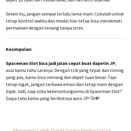
Selain itu, jangan sampai terlalu lama main. Cobalah untuk
tetap kontrol waktu dan modal biar tetap bisa menikmati
permainan dengan tenang tanpa stres.
Kesimpulan:
Spaceman Slot bisa jadi jalan cepat buat dapetin JP
,
asal kamu tahu caranya. Dengan trik yang tepat dan timing
yang pas, kamu bisa menang dan dapet cuan besar. Tapi
tetap ingat, jangan terbawa emosi dan tetap main dengan
bijak. Jadi, siap coba keberuntunganmu di Spaceman Slot?
Siapa tahu kamu yang berikutnya auto JP! 🚀💸
←
Mengenal Lebih Dekat Game Online Gacor