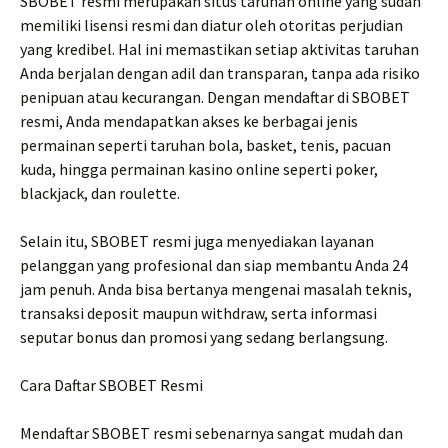
SBOBET resmi merupakan situs taruhan online yang sudah
memiliki lisensi resmi dan diatur oleh otoritas perjudian
yang kredibel. Hal ini memastikan setiap aktivitas taruhan
Anda berjalan dengan adil dan transparan, tanpa ada risiko
penipuan atau kecurangan. Dengan mendaftar di SBOBET
resmi, Anda mendapatkan akses ke berbagai jenis
permainan seperti taruhan bola, basket, tenis, pacuan
kuda, hingga permainan kasino online seperti poker,
blackjack, dan roulette.
Selain itu, SBOBET resmi juga menyediakan layanan
pelanggan yang profesional dan siap membantu Anda 24
jam penuh. Anda bisa bertanya mengenai masalah teknis,
transaksi deposit maupun withdraw, serta informasi
seputar bonus dan promosi yang sedang berlangsung.
Cara Daftar SBOBET Resmi
Mendaftar SBOBET resmi sebenarnya sangat mudah dan