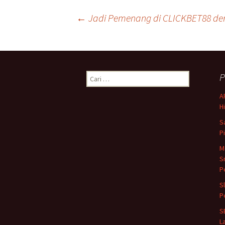
Navigasi
←
Jadi Pemenang di CLICKBET88 de
Tulisan
Cari
P
untuk:
A
H
S
P
M
S
P
S
P
S
L