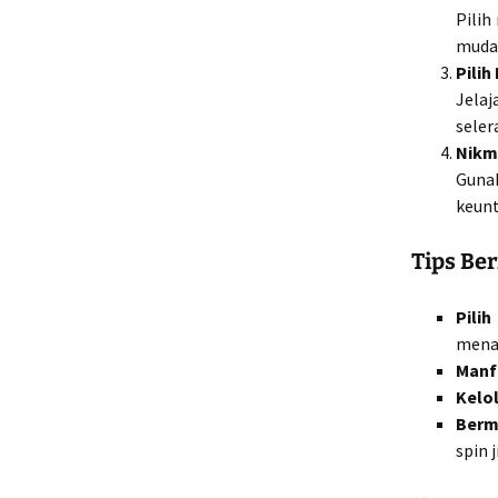
Pilih
muda
Pilih
Jelaj
seler
Nikm
Guna
keunt
Tips Be
Pili
menan
Manf
Kelo
Berm
spin j