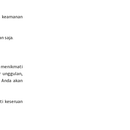
an keamanan
n saja.
 menikmati
r unggulan,
 Anda akan
ti keseruan