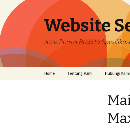
Langsung
ke
isi
Website S
Jenis Ponsel Beserta Spesifika
Home
Tentang Kami
Hubungi Kami
Mai
Max