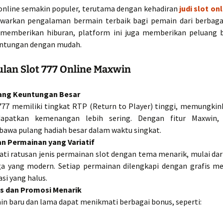
 online semakin populer, terutama dengan kehadiran
judi slot on
arkan pengalaman bermain terbaik bagi pemain dari berbaga
memberikan hiburan, platform ini juga memberikan peluang 
untungan dengan mudah.
lan Slot 777 Online Maxwin
ang Keuntungan Besar
777 memiliki tingkat RTP (Return to Player) tinggi, memungki
apatkan kemenangan lebih sering. Dengan fitur Maxwin,
wa pulang hadiah besar dalam waktu singkat.
an Permainan yang Variatif
ti ratusan jenis permainan slot dengan tema menarik, mulai dari
ga yang modern. Setiap permainan dilengkapi dengan grafis 
si yang halus.
s dan Promosi Menarik
n baru dan lama dapat menikmati berbagai bonus, seperti: