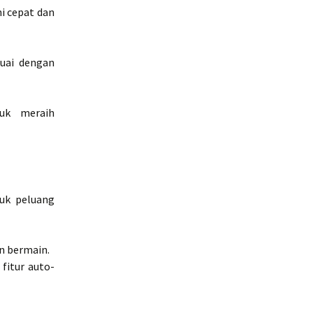
i cepat dan
suai dengan
uk meraih
tuk peluang
n bermain.
fitur auto-