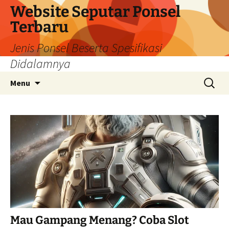
Langsung
Website Seputar Ponsel
ke
Terbaru
isi
Jenis Ponsel Beserta Spesifikasi
Didalamnya
Cari
Menu
untuk:
Mau Gampang Menang? Coba Slot