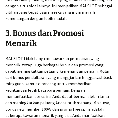
dengan situs slot lainnya. Ini menjadikan MAUSLOT sebagai
pilihan yang tepat bagi mereka yang ingin meraih
kemenangan dengan lebih mudah.
3. Bonus dan Promosi
Menarik
MAUSLOT tidak hanya menawarkan permainan yang
menarik, tetapi juga berbagai bonus dan promosi yang
dapat meningkatkan peluang kemenangan pemain. Mulai
dari bonus pendaftaran yang menggiurkan hingga cashback
mingguan, semua dirancang untuk memberikan
keuntungan lebih bagi para pemain. Dengan
memanfaatkan bonus ini, Anda dapat bermain lebih lama
dan meningkatkan peluang Anda untuk menang. Misalnya,
bonus new member 100% dan promo free spins adalah
beberapa tawaran menarik yang bisa Anda manfaatkan.