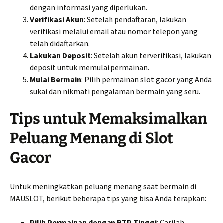
dengan informasi yang diperlukan.
Verifikasi Akun
: Setelah pendaftaran, lakukan
verifikasi melalui email atau nomor telepon yang
telah didaftarkan.
Lakukan Deposit
: Setelah akun terverifikasi, lakukan
deposit untuk memulai permainan.
Mulai Bermain
: Pilih permainan slot gacor yang Anda
sukai dan nikmati pengalaman bermain yang seru.
Tips untuk Memaksimalkan
Peluang Menang di Slot
Gacor
Untuk meningkatkan peluang menang saat bermain di
MAUSLOT, berikut beberapa tips yang bisa Anda terapkan:
Pilih Permainan dengan RTP Tinggi
: Carilah