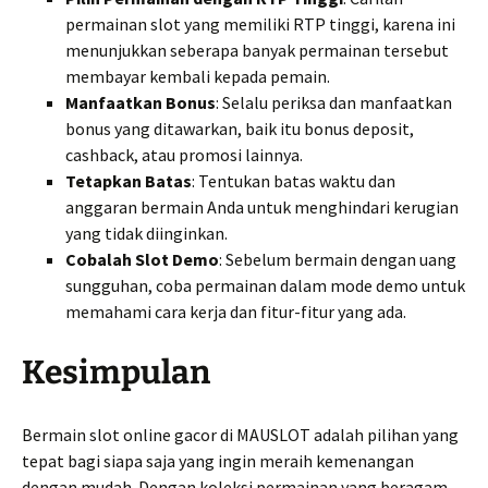
permainan slot yang memiliki RTP tinggi, karena ini
menunjukkan seberapa banyak permainan tersebut
membayar kembali kepada pemain.
Manfaatkan Bonus
: Selalu periksa dan manfaatkan
bonus yang ditawarkan, baik itu bonus deposit,
cashback, atau promosi lainnya.
Tetapkan Batas
: Tentukan batas waktu dan
anggaran bermain Anda untuk menghindari kerugian
yang tidak diinginkan.
Cobalah Slot Demo
: Sebelum bermain dengan uang
sungguhan, coba permainan dalam mode demo untuk
memahami cara kerja dan fitur-fitur yang ada.
Kesimpulan
Bermain slot online gacor di MAUSLOT adalah pilihan yang
tepat bagi siapa saja yang ingin meraih kemenangan
dengan mudah. Dengan koleksi permainan yang beragam,