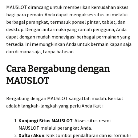
MAUSLOT dirancang untuk memberikan kemudahan akses
bagi para pemain. Anda dapat mengakses situs ini melalui
berbagai perangkat, termasuk ponsel pintar, tablet, dan
desktop. Dengan antarmuka yang ramah pengguna, Anda
dapat dengan mudah menavigasi berbagai permainan yang
tersedia. Ini memungkinkan Anda untuk bermain kapan saja
dan di mana saja, tanpa batasan.
Cara Bergabung dengan
MAUSLOT
Bergabung dengan MAUSLOT sangatlah mudah. Berikut
adalah langkah-langkah yang perlu Anda ikuti:
Kunjungi Situs MAUSLOT
: Akses situs resmi
MAUSLOT melalui perangkat Anda.
Daftar Akun
: Klik tombol pendaftaran dan isi formulir