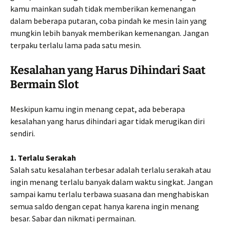
kamu mainkan sudah tidak memberikan kemenangan
dalam beberapa putaran, coba pindah ke mesin lain yang
mungkin lebih banyak memberikan kemenangan. Jangan
terpaku terlalu lama pada satu mesin.
Kesalahan yang Harus Dihindari Saat
Bermain Slot
Meskipun kamu ingin menang cepat, ada beberapa
kesalahan yang harus dihindari agar tidak merugikan diri
sendiri.
1. Terlalu Serakah
Salah satu kesalahan terbesar adalah terlalu serakah atau
ingin menang terlalu banyak dalam waktu singkat. Jangan
sampai kamu terlalu terbawa suasana dan menghabiskan
semua saldo dengan cepat hanya karena ingin menang
besar. Sabar dan nikmati permainan.