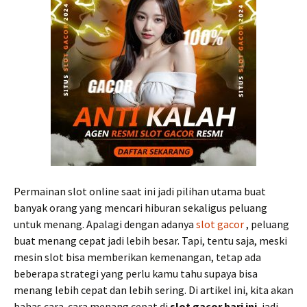
Permainan slot online saat ini jadi pilihan utama buat
banyak orang yang mencari hiburan sekaligus peluang
untuk menang. Apalagi dengan adanya
slot gacor
, peluang
buat menang cepat jadi lebih besar. Tapi, tentu saja, meski
mesin slot bisa memberikan kemenangan, tetap ada
beberapa strategi yang perlu kamu tahu supaya bisa
menang lebih cepat dan lebih sering. Di artikel ini, kita akan
bahas cara-cara menang cepat di
slot gacor hari ini
, jadi