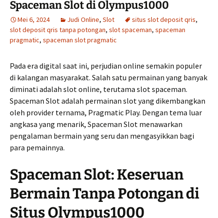
Spaceman Slot di Olympus1000
Mei 6, 2024
Judi Online
,
Slot
situs slot deposit qris
,
slot deposit qris tanpa potongan
,
slot spaceman
,
spaceman
pragmatic
,
spaceman slot pragmatic
Pada era digital saat ini, perjudian online semakin populer
di kalangan masyarakat. Salah satu permainan yang banyak
diminati adalah slot online, terutama slot spaceman.
Spaceman Slot adalah permainan slot yang dikembangkan
oleh provider ternama, Pragmatic Play. Dengan tema luar
angkasa yang menarik, Spaceman Slot menawarkan
pengalaman bermain yang seru dan mengasyikkan bagi
para pemainnya.
Spaceman Slot: Keseruan
Bermain Tanpa Potongan di
Situs Olympus1000