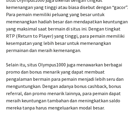
situs Olympus1000 juga dikenal dengan tingkat
kemenangan yang tinggi atau biasa disebut dengan “gacor”.
Para pemain memiliki peluang yang besar untuk
memenangkan hadiah besar dan mendapatkan keuntungan
yang maksimal saat bermain di situs ini. Dengan tingkat
RTP (Return to Player) yang tinggi, para pemain memiliki
kesempatan yang lebih besar untuk memenangkan
permainan dan meraih kemenangan.
Selain itu, situs Olympus1000 juga menawarkan berbagai
promo dan bonus menarik yang dapat membuat
pengalaman bermain para pemain menjadi lebih seru dan
menguntungkan. Dengan adanya bonus cashback, bonus
referral, dan promo menarik lainnya, para pemain dapat
meraih keuntungan tambahan dan meningkatkan saldo
mereka tanpa harus mengeluarkan modal besar.