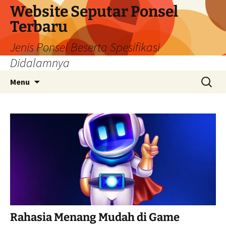
Langsung
Website Seputar Ponsel
ke
Terbaru
isi
Jenis Ponsel Beserta Spesifikasi
Didalamnya
Cari
Menu
untuk:
Rahasia Menang Mudah di Game