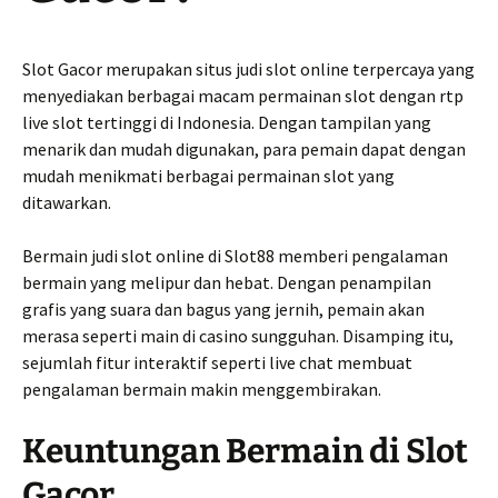
Slot Gacor merupakan situs judi slot online terpercaya yang
menyediakan berbagai macam permainan slot dengan rtp
live slot tertinggi di Indonesia. Dengan tampilan yang
menarik dan mudah digunakan, para pemain dapat dengan
mudah menikmati berbagai permainan slot yang
ditawarkan.
Bermain judi slot online di Slot88 memberi pengalaman
bermain yang melipur dan hebat. Dengan penampilan
grafis yang suara dan bagus yang jernih, pemain akan
merasa seperti main di casino sungguhan. Disamping itu,
sejumlah fitur interaktif seperti live chat membuat
pengalaman bermain makin menggembirakan.
Keuntungan Bermain di Slot
Gacor