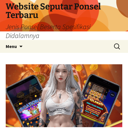
Langsung
Website Seputar Ponsel
ke
Terbaru
isi
Jenis Ponsel Beserta Spesifikasi
Didalamnya
Cari
Menu
untuk: