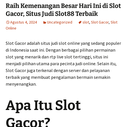
Raih Kemenangan Besar Hari Ini di Slot
Gacor, Situs Judi Slot88 Terbaik
Agustus 4, 2024
Uncategorized
slot
,
Slot Gacor
,
Slot
Online
Slot Gacor adalah situs judi slot online yang sedang populer
di Indonesia saat ini. Dengan berbagai pilihan permainan
slot yang menarik dan rtp live slot tertinggi, situs ini
menjadi pilihan utama para pecinta judi online. Selain itu,
Slot Gacor juga terkenal dengan server dan pelayanan
terbaik yang membuat pengalaman bermain semakin
menyenangkan.
Apa Itu Slot
Gacor?