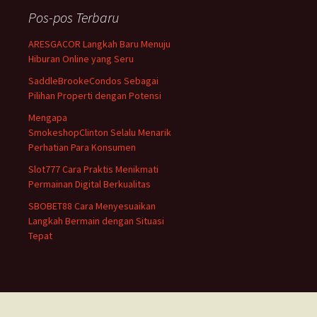
u
Pos-pos Terbaru
n
t
ARESGACOR Langkah Baru Menuju
u
Hiburan Online yang Seru
k
:
SaddleBrookeCondos Sebagai
Pilihan Properti dengan Potensi
Mengapa
SmokeshopClinton Selalu Menarik
Perhatian Para Konsumen
Slot777 Cara Praktis Menikmati
Permainan Digital Berkualitas
SBOBET88 Cara Menyesuaikan
Langkah Bermain dengan Situasi
Tepat