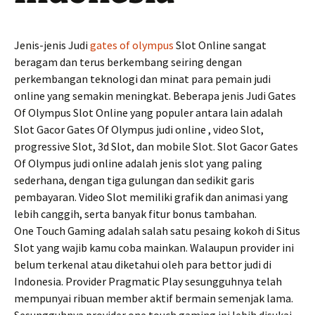
Jenis-jenis Judi
gates of olympus
Slot Online sangat
beragam dan terus berkembang seiring dengan
perkembangan teknologi dan minat para pemain judi
online yang semakin meningkat. Beberapa jenis Judi Gates
Of Olympus Slot Online yang populer antara lain adalah
Slot Gacor Gates Of Olympus judi online , video Slot,
progressive Slot, 3d Slot, dan mobile Slot. Slot Gacor Gates
Of Olympus judi online adalah jenis slot yang paling
sederhana, dengan tiga gulungan dan sedikit garis
pembayaran. Video Slot memiliki grafik dan animasi yang
lebih canggih, serta banyak fitur bonus tambahan.
One Touch Gaming adalah salah satu pesaing kokoh di Situs
Slot yang wajib kamu coba mainkan. Walaupun provider ini
belum terkenal atau diketahui oleh para bettor judi di
Indonesia. Provider Pragmatic Play sesungguhnya telah
mempunyai ribuan member aktif bermain semenjak lama.