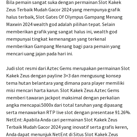
Bila pemain sangat suka dengan permainan Slot Kakek
Zeus Terbaik Mudah Gacor 2024 yang mempunya grafik
halus terbaik, Slot Gates Of Olympus Gampang Menang
Maxwin 2024 wealth god adalah pilihan tepat. Selain
memberikan grafik yang sangat halus ini, wealth god
mempunyai tingkat kemenangan yang terkenal
memberikan Gampang Menang bagi para pemain yang
mencari uang jajan pada hari ini.
Judi slot resmi dari Aztec Gems merupakan permainan Slot
Kakek Zeus dengan payline 3×3 dan mengusung konsep
tema hutan belantara yang dimana para player memiliki
misi mencari harta karun. Slot Kakek Zeus Aztec Gems
memberi tawaran jackpot maksimal dengan perkalian
angka mencapai.5000x dari total taruhan yang dipasang
serta menawarkan RTP live slot dengan presentase 91.26%.
NetEnt: Apabila Anda cari permainan Slot Kakek Zeus
Terbaik Mudah Gacor 2024 yang inovatif serta grafis keren,
Anda dapat menunjuk NetEnt di Situs Slot Kakek Zeus