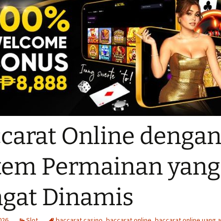
carat Online denga
tem Permainan yang
gat Dinamis
2026
Slot
baccarat casino
,
baccarat online
,
baccarat online uang a