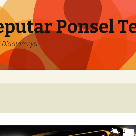
eputar Ponsel T
si Didalamnya