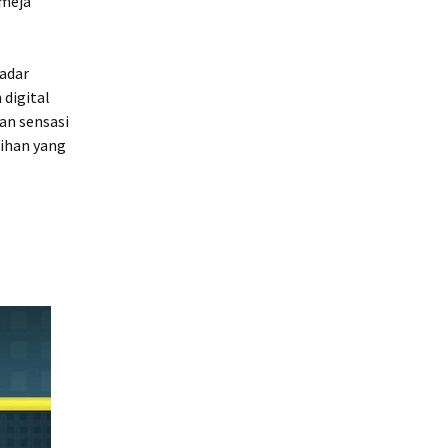
 meja
kadar
 digital
an sensasi
lihan yang