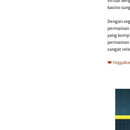
virtual de
kasino sun
Dengan sega
permainan k
yang kompl
permainan 
sangat rele
Tinggalka