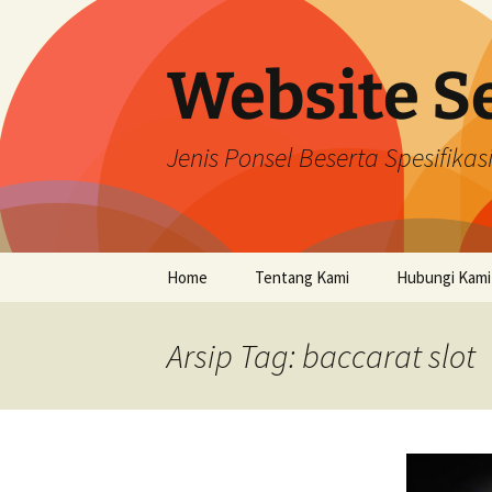
Langsung
ke
isi
Website S
Jenis Ponsel Beserta Spesifika
Home
Tentang Kami
Hubungi Kami
Arsip Tag: baccarat slot