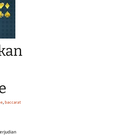
kan
e
ne
,
baccarat
erjudian