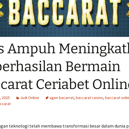
ps Ampuh Meningkat
erhasilan Bermain
carat Ceriabet Onlin
, 2025
Judi Online
agen bacarrat
,
baccarat casino
,
baccarat onli
accarat
an teknologi telah membawa transformasi besar dalam dunia p