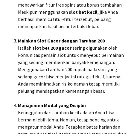
menawarkan fitur free spins atau bonus tambahan.
Meskipun menggunakan
slot bet kecil
, jika Anda
berhasil memicu fitur-fitur tersebut, peluang
mendapatkan hasil besar terbuka lebar.
Mainkan Slot Gacor dengan Taruhan 200
Istilah
slot bet 200 gacor
sering digunakan oleh
komunitas pemain slot untuk menyebut permainan
yang sedang memberikan banyak kemenangan.
Menggunakan taruhan 200 rupiah pada slot yang
sedang gacor bisa menjadi strategi efektif, karena
Anda meminimalkan risiko namun tetap memiliki
peluang mendapatkan kemenangan besar.
Manajemen Modal yang Disiplin
Keunggulan dari taruhan kecil adalah Anda bisa
bermain lebih lama. Namun, tetap penting untuk
mengatur modal Anda. Tetapkan batas harian dan