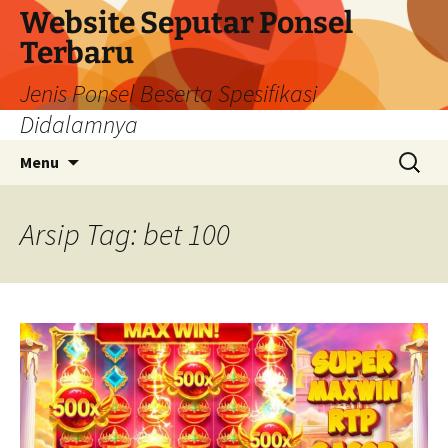
Langsung
Website Seputar Ponsel
ke
Terbaru
isi
Jenis Ponsel Beserta Spesifikasi
Didalamnya
Cari
Menu
untuk:
Arsip Tag: bet 100