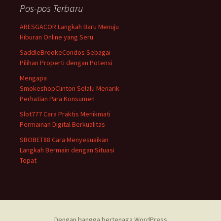
u
Pos-pos Terbaru
n
t
ARESGACOR Langkah Baru Menuju
u
Hiburan Online yang Seru
k
:
SaddleBrookeCondos Sebagai
Pilihan Properti dengan Potensi
Mengapa
SmokeshopClinton Selalu Menarik
Perhatian Para Konsumen
Slot777 Cara Praktis Menikmati
Permainan Digital Berkualitas
SBOBET88 Cara Menyesuaikan
Langkah Bermain dengan Situasi
Tepat
Dengan bangga bertenaga WordPress