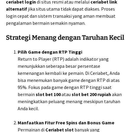
ceriabet login
di situs resmi atau melalui
ceriabet link
alternatif
jika situs utama tidak dapat diakses. Proses
login cepat dan sistem transaksi yang aman membuat
pengalaman bermain semakin nyaman.
Strategi Menang dengan Taruhan Kecil
Pilih Game dengan RTP Tinggi
Return to Player (RTP) adalah indikator yang
menunjukkan seberapa besar persentase
kemenangan kembali ke pemain. Di Ceriabet, Anda
bisa menemukan banyak game dengan RTP di atas
95%. Fokus pada game dengan RTP tinggi saat
bermain
slot bet 100
atau
slot bet 200 rupiah
akan
meningkatkan peluang menang meskipun taruhan
Anda kecil.
Manfaatkan Fitur Free Spins dan Bonus Game
Permainan di
Ceriabet slot
banyak yang