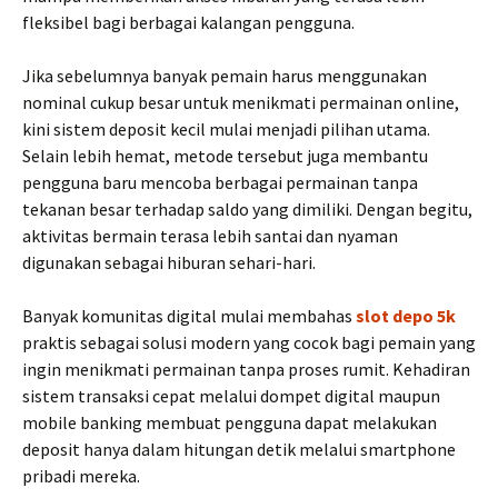
fleksibel bagi berbagai kalangan pengguna.
Jika sebelumnya banyak pemain harus menggunakan
nominal cukup besar untuk menikmati permainan online,
kini sistem deposit kecil mulai menjadi pilihan utama.
Selain lebih hemat, metode tersebut juga membantu
pengguna baru mencoba berbagai permainan tanpa
tekanan besar terhadap saldo yang dimiliki. Dengan begitu,
aktivitas bermain terasa lebih santai dan nyaman
digunakan sebagai hiburan sehari-hari.
Banyak komunitas digital mulai membahas
slot depo 5k
praktis sebagai solusi modern yang cocok bagi pemain yang
ingin menikmati permainan tanpa proses rumit. Kehadiran
sistem transaksi cepat melalui dompet digital maupun
mobile banking membuat pengguna dapat melakukan
deposit hanya dalam hitungan detik melalui smartphone
pribadi mereka.