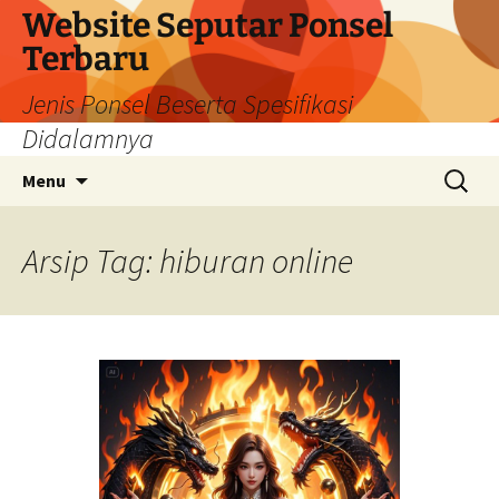
Langsung
Website Seputar Ponsel
ke
Terbaru
isi
Jenis Ponsel Beserta Spesifikasi
Didalamnya
Cari
Menu
untuk:
Arsip Tag: hiburan online