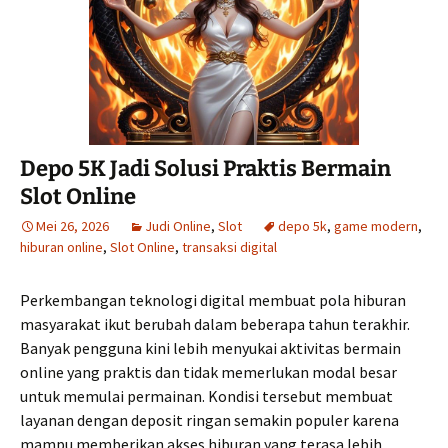
Depo 5K Jadi Solusi Praktis Bermain
Slot Online
Mei 26, 2026
Judi Online
,
Slot
depo 5k
,
game modern
,
hiburan online
,
Slot Online
,
transaksi digital
Perkembangan teknologi digital membuat pola hiburan
masyarakat ikut berubah dalam beberapa tahun terakhir.
Banyak pengguna kini lebih menyukai aktivitas bermain
online yang praktis dan tidak memerlukan modal besar
untuk memulai permainan. Kondisi tersebut membuat
layanan dengan deposit ringan semakin populer karena
mampu memberikan akses hiburan yang terasa lebih