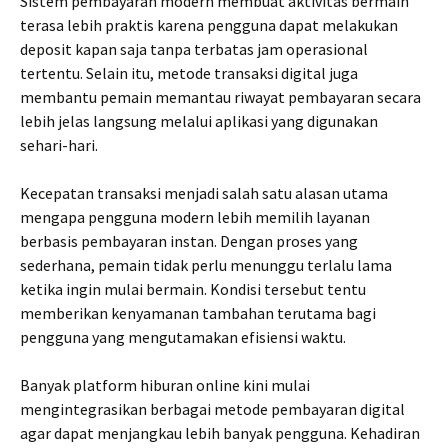
Sistem pembayaran modern membuat aktivitas bermain
terasa lebih praktis karena pengguna dapat melakukan
deposit kapan saja tanpa terbatas jam operasional
tertentu. Selain itu, metode transaksi digital juga
membantu pemain memantau riwayat pembayaran secara
lebih jelas langsung melalui aplikasi yang digunakan
sehari-hari.
Kecepatan transaksi menjadi salah satu alasan utama
mengapa pengguna modern lebih memilih layanan
berbasis pembayaran instan. Dengan proses yang
sederhana, pemain tidak perlu menunggu terlalu lama
ketika ingin mulai bermain. Kondisi tersebut tentu
memberikan kenyamanan tambahan terutama bagi
pengguna yang mengutamakan efisiensi waktu.
Banyak platform hiburan online kini mulai
mengintegrasikan berbagai metode pembayaran digital
agar dapat menjangkau lebih banyak pengguna. Kehadiran