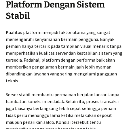
Platform Dengan Sistem
Stabil
Kualitas platform menjadi faktor utama yang sangat
memengaruhi kenyamanan bermain pengguna. Banyak
pemain hanya tertarik pada tampilan visual menarik tanpa
memperhatikan kualitas server dan kestabilan sistem yang
tersedia. Padahal, platform dengan performa baik akan
memberikan pengalaman bermain jauh lebih nyaman
dibandingkan layanan yang sering mengalami gangguan
teknis.
Server stabil membantu permainan berjalan lancar tanpa
hambatan koneksi mendadak. Selain itu, proses transaksi
juga biasanya berlangsung lebih cepat sehingga pemain
tidak perlu menunggu lama ketika melakukan deposit
maupun penarikan saldo. Kondisi tersebut tentu