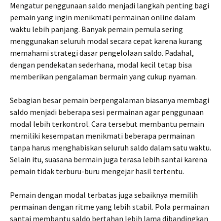
Mengatur penggunaan saldo menjadi langkah penting bagi
pemain yang ingin menikmati permainan online dalam
waktu lebih panjang. Banyak pemain pemula sering
menggunakan seluruh modal secara cepat karena kurang
memahami strategi dasar pengelolaan saldo. Padahal,
dengan pendekatan sederhana, modal kecil tetap bisa
memberikan pengalaman bermain yang cukup nyaman.
Sebagian besar pemain berpengalaman biasanya membagi
saldo menjadi beberapa sesi permainan agar penggunaan
modal lebih terkontrol. Cara tersebut membantu pemain
memiliki kesempatan menikmati beberapa permainan
tanpa harus menghabiskan seluruh saldo dalam satu waktu.
Selain itu, suasana bermain juga terasa lebih santai karena
pemain tidak terburu-buru mengejar hasil tertentu.
Pemain dengan modal terbatas juga sebaiknya memilih
permainan dengan ritme yang lebih stabil. Pola permainan
santai membantu saldo bertahan lebih lama dibandingkan