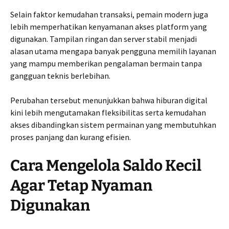
Selain faktor kemudahan transaksi, pemain modern juga
lebih memperhatikan kenyamanan akses platform yang
digunakan. Tampilan ringan dan server stabil menjadi
alasan utama mengapa banyak pengguna memilih layanan
yang mampu memberikan pengalaman bermain tanpa
gangguan teknis berlebihan.
Perubahan tersebut menunjukkan bahwa hiburan digital
kini lebih mengutamakan fleksibilitas serta kemudahan
akses dibandingkan sistem permainan yang membutuhkan
proses panjang dan kurang efisien.
Cara Mengelola Saldo Kecil
Agar Tetap Nyaman
Digunakan