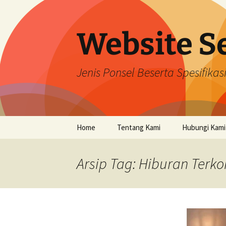
Langsung
ke
isi
Website S
Jenis Ponsel Beserta Spesifika
Home
Tentang Kami
Hubungi Kami
Arsip Tag: Hiburan Terkon