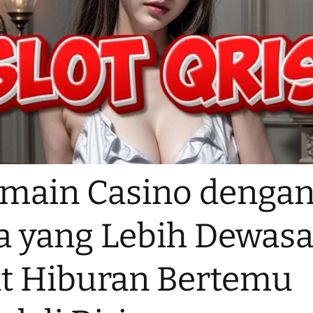
main Casino denga
a yang Lebih Dewas
t Hiburan Bertemu