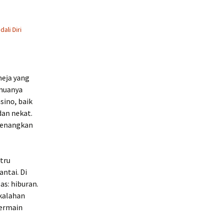
ali Diri
meja yang
emuanya
sino, baik
dan nekat.
yenangkan
tru
ntai. Di
as: hiburan.
kalahan
bermain