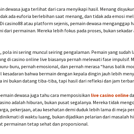
n dewasa juga terlihat dari cara menyikapi hasil. Menang disyukur
idak ada euforia berlebihan saat menang, dan tidak ada emosi me
. Di casino88 atau platform sejenis, pemain dewasa menganggap ha
i dari permainan. Mereka lebih fokus pada proses, bukan sekadar
, pola ini sering muncul seiring pengalaman. Pemain yang sudah 
g di casino online live biasanya pernah melewati fase impulsif. 
buru-buru, pernah emosional, dan pernah merasa “harus balik moda
ul kesadaran bahwa bermain dengan kepala dingin jauh lebih men
 ini bukan datang tiba-tiba, tapi hasil dari refleksi dan jam terba
, pemain dewasa juga tahu cara memposisikan
live casino online
d
Casino adalah hiburan, bukan pusat segalanya. Mereka tidak men
arga, pekerjaan, atau kesehatan demi duduk lebih lama di meja pe
 dinikmati di waktu luang, bukan dijadikan pelarian dari masalah hi
t permainan tetap sehat dan proporsional.