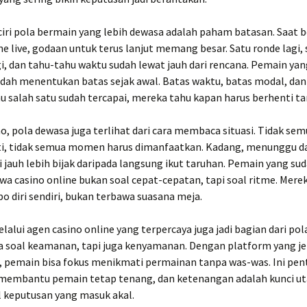
ciri pola bermain yang lebih dewasa adalah paham batasan. Saat 
ne live, godaan untuk terus lanjut memang besar. Satu ronde lagi, 
i, dan tahu-tahu waktu sudah lewat jauh dari rencana. Pemain ya
udah menentukan batas sejak awal. Batas waktu, batas modal, dan
u salah satu sudah tercapai, mereka tahu kapan harus berhenti t
ino, pola dewasa juga terlihat dari cara membaca situasi. Tidak se
uti, tidak semua momen harus dimanfaatkan. Kadang, menunggu d
jauh lebih bijak daripada langsung ikut taruhan. Pemain yang s
a casino online bukan soal cepat-cepatan, tapi soal ritme. Mere
o diri sendiri, bukan terbawa suasana meja.
alui agen casino online yang terpercaya juga jadi bagian dari pol
 soal keamanan, tapi juga kenyamanan. Dengan platform yang je
, pemain bisa fokus menikmati permainan tanpa was-was. Ini pen
membantu pemain tetap tenang, dan ketenangan adalah kunci u
keputusan yang masuk akal.