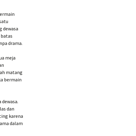
bermain
satu
ng dewasa
 batas
anpa drama.
mua meja
an
udah matang
ka bermain
a dewasa.
las dan
ting karena
tama dalam