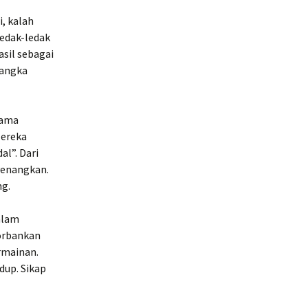
i, kalah
ledak-ledak
sil sebagai
 angka
lama
Mereka
l”. Dari
yenangkan.
ng.
alam
gorbankan
rmainan.
dup. Sikap