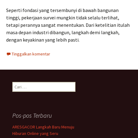
Seperti fondasi yang tersembunyi di bawah bangunan
tinggi, pekerjaan survei mungkin tidak selalu terlihat,
tetapi perannya sangat menentukan. Dari ketelitian itulah
masa depan industri dibangun, langkah demi langkah,
dengan keyakinan yang lebih pasti.
Tinggalkan komentar
C
a
r
i
u
Pos-pos Terbaru
n
t
ARESGACOR Langkah Baru Menuju
u
Hiburan Online yang Seru
k