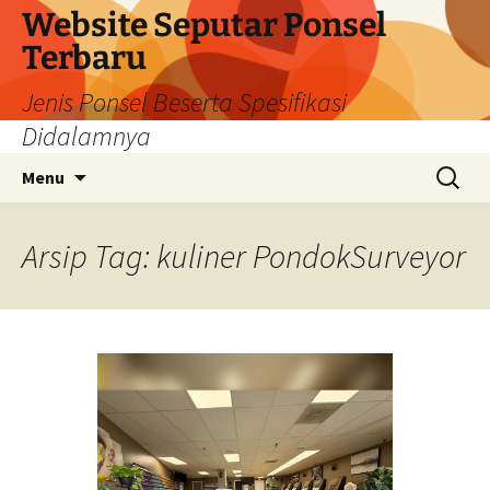
Langsung
Website Seputar Ponsel
ke
Terbaru
isi
Jenis Ponsel Beserta Spesifikasi
Didalamnya
Cari
Menu
untuk:
Arsip Tag: kuliner PondokSurveyor