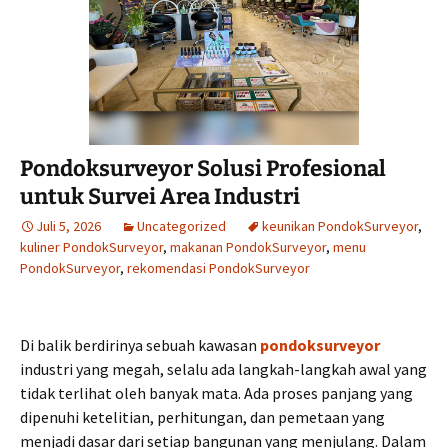
Pondoksurveyor Solusi Profesional
untuk Survei Area Industri
Juli 5, 2026
Uncategorized
keunikan PondokSurveyor
,
kuliner PondokSurveyor
,
makanan PondokSurveyor
,
menu
PondokSurveyor
,
rekomendasi PondokSurveyor
Di balik berdirinya sebuah kawasan
pondoksurveyor
industri yang megah, selalu ada langkah-langkah awal yang
tidak terlihat oleh banyak mata. Ada proses panjang yang
dipenuhi ketelitian, perhitungan, dan pemetaan yang
menjadi dasar dari setiap bangunan yang menjulang. Dalam