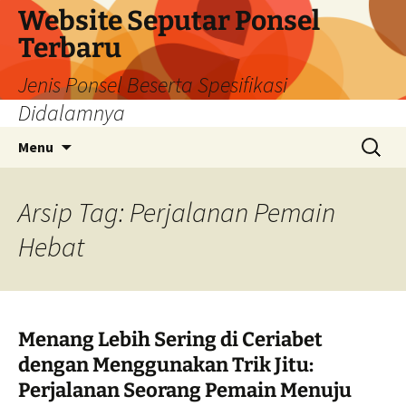
Langsung
Website Seputar Ponsel
ke
Terbaru
isi
Jenis Ponsel Beserta Spesifikasi
Didalamnya
Cari
Menu
untuk:
Arsip Tag: Perjalanan Pemain
Hebat
Menang Lebih Sering di Ceriabet
dengan Menggunakan Trik Jitu:
Perjalanan Seorang Pemain Menuju