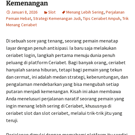
Kemenangan
Januari 8, 2026
Slot
Menang Lebih Sering
,
Perjalanan
Pemain Hebat
,
Strategi Kemenangan Judi
,
Tips Ceriabet Ampuh
,
Trik
Menang Ceriabet
Di sebuah sore yang tenang, seorang pemain menatap
layar dengan penuh antisipasi. Ia baru saja melakukan
ceriabet login, langkah pertama menuju dunia penuh
peluang di platform Ceriabet. Bagi banyak orang, ceriabet
hanyalah sarana hiburan, tetapi bagi pemain yang tekun
dan cermat, ini adalah medan strategi, keberuntungan, dan
pengalaman mendebarkan yang bisa mengubah setiap
putaran menjadi kemenangan. Kisah ini akan membawa
Anda menelusuri perjalanan naratif seorang pemain yang
ingin menang lebih sering di Ceriabet, khususnya di
ceriabet slot dan slot ceriabet, melalui trik-trik jitu yang
teruji.
Perjalanan dimulai dengan memahami platform itu sendiri.