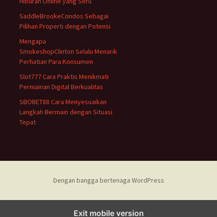
Hiburan Online yang Seru
k
:
SaddleBrookeCondos Sebagai
Pilihan Properti dengan Potensi
Mengapa
SmokeshopClinton Selalu Menarik
Perhatian Para Konsumen
Slot777 Cara Praktis Menikmati
Permainan Digital Berkualitas
SBOBET88 Cara Menyesuaikan
Langkah Bermain dengan Situasi
Tepat
Dengan bangga bertenaga WordPress
Exit mobile version