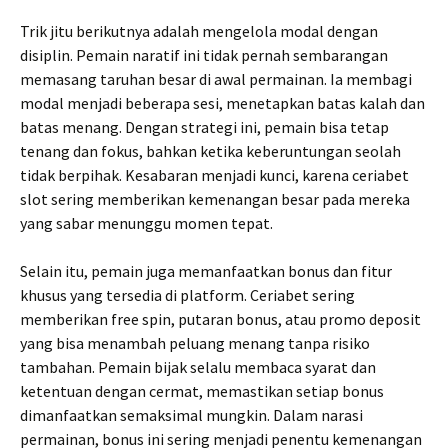
Trik jitu berikutnya adalah mengelola modal dengan
disiplin. Pemain naratif ini tidak pernah sembarangan
memasang taruhan besar di awal permainan. Ia membagi
modal menjadi beberapa sesi, menetapkan batas kalah dan
batas menang. Dengan strategi ini, pemain bisa tetap
tenang dan fokus, bahkan ketika keberuntungan seolah
tidak berpihak. Kesabaran menjadi kunci, karena ceriabet
slot sering memberikan kemenangan besar pada mereka
yang sabar menunggu momen tepat.
Selain itu, pemain juga memanfaatkan bonus dan fitur
khusus yang tersedia di platform. Ceriabet sering
memberikan free spin, putaran bonus, atau promo deposit
yang bisa menambah peluang menang tanpa risiko
tambahan. Pemain bijak selalu membaca syarat dan
ketentuan dengan cermat, memastikan setiap bonus
dimanfaatkan semaksimal mungkin. Dalam narasi
permainan, bonus ini sering menjadi penentu kemenangan