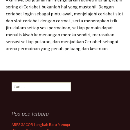
sering di Ceriabet bukanlah hal yang mustahil. Dengan
ceriabet login sebagai pintu awal, menjelajahi ceriabet slot
dan slot ceriabet dengan cermat, serta menerapkan trik
jitu dalam setiap sesi permainan, setiap pemain dapat
menulis kisah kemenangan mereka sendiri, merasakan
sensasi setiap putaran, dan menjadikan Ceriabet sebagai
arena permainan yang penuh peluang dan keseruan.
C
a
r
i
u
Pos-pos Terbaru
n
t
ARESGACOR Langkah Baru Menuju
u