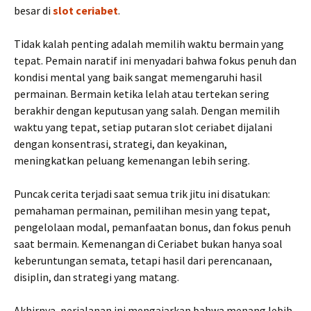
besar di
slot ceriabet
.
Tidak kalah penting adalah memilih waktu bermain yang
tepat. Pemain naratif ini menyadari bahwa fokus penuh dan
kondisi mental yang baik sangat memengaruhi hasil
permainan. Bermain ketika lelah atau tertekan sering
berakhir dengan keputusan yang salah. Dengan memilih
waktu yang tepat, setiap putaran slot ceriabet dijalani
dengan konsentrasi, strategi, dan keyakinan,
meningkatkan peluang kemenangan lebih sering.
Puncak cerita terjadi saat semua trik jitu ini disatukan:
pemahaman permainan, pemilihan mesin yang tepat,
pengelolaan modal, pemanfaatan bonus, dan fokus penuh
saat bermain. Kemenangan di Ceriabet bukan hanya soal
keberuntungan semata, tetapi hasil dari perencanaan,
disiplin, dan strategi yang matang.
Akhirnya, perjalanan ini mengajarkan bahwa menang lebih