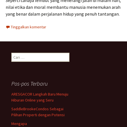
Seperti cahaya lembut yang menerangi jalan di malam hari,
nilai etika dan moral membantu manusia menemukan arah
yang benar dalam perjalanan hidup yang penuh tantangan.
Tinggalkan komentar
C
a
r
i
u
Pos-pos Terbaru
n
t
ARESGACOR Langkah Baru Menuju
u
Hiburan Online yang Seru
k
:
SaddleBrookeCondos Sebagai
Pilihan Properti dengan Potensi
Mengapa