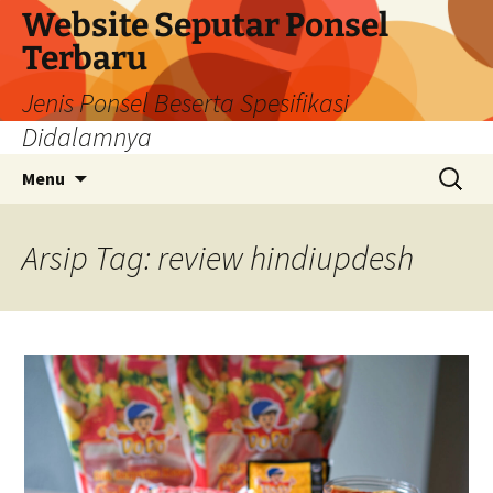
Langsung
Website Seputar Ponsel
ke
Terbaru
isi
Jenis Ponsel Beserta Spesifikasi
Didalamnya
Cari
Menu
untuk:
Arsip Tag: review hindiupdesh