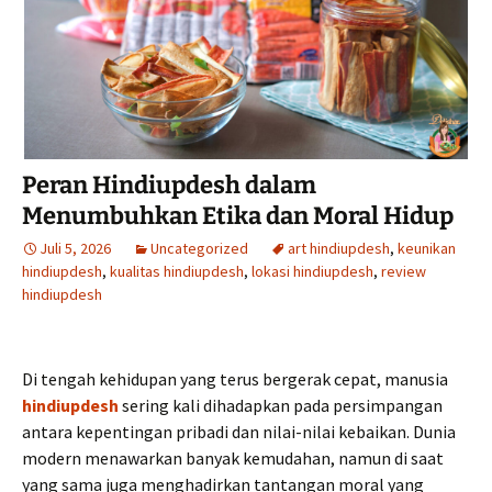
Peran Hindiupdesh dalam
Menumbuhkan Etika dan Moral Hidup
Juli 5, 2026
Uncategorized
art hindiupdesh
,
keunikan
hindiupdesh
,
kualitas hindiupdesh
,
lokasi hindiupdesh
,
review
hindiupdesh
Di tengah kehidupan yang terus bergerak cepat, manusia
hindiupdesh
sering kali dihadapkan pada persimpangan
antara kepentingan pribadi dan nilai-nilai kebaikan. Dunia
modern menawarkan banyak kemudahan, namun di saat
yang sama juga menghadirkan tantangan moral yang