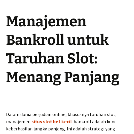
Manajemen
Bankroll untuk
Taruhan Slot:
Menang Panjang
Dalam dunia perjudian online, khususnya taruhan slot,
manajemen
situs slot bet kecil
bankroll adalah kunci
keberhasilan jangka panjang. Ini adalah strategi yang