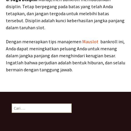
disiplin. Tetap berpegang pada batas yang telah Anda
tetapkan, dan jangan tergoda untuk melebihi batas
tersebut. Disiplin adalah kunci keberhasilan jangka panjang
dalam taruhan slot.
Dengan menerapkan tips manajemen
Mauslot
bankroll ini,
Anda dapat meningkatkan peluang Anda untuk menang
dalam jangka panjang dan menghindari kerugian besar.
Ingatlah bahwa perjudian adalah bentuk hiburan, dan selalu
bermain dengan tanggung jawab.
C
a
r
i
u