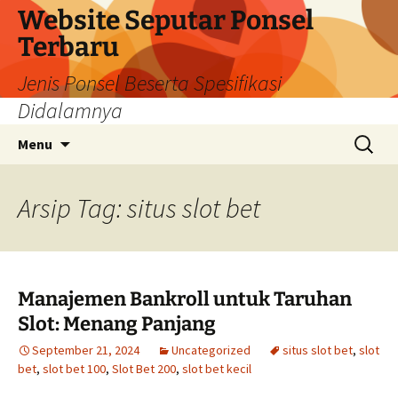
Langsung
Website Seputar Ponsel
ke
Terbaru
isi
Jenis Ponsel Beserta Spesifikasi
Didalamnya
Cari
Menu
untuk:
Arsip Tag: situs slot bet
Manajemen Bankroll untuk Taruhan
Slot: Menang Panjang
September 21, 2024
Uncategorized
situs slot bet
,
slot
bet
,
slot bet 100
,
Slot Bet 200
,
slot bet kecil