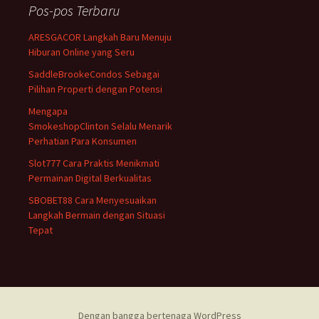
Pos-pos Terbaru
n
t
ARESGACOR Langkah Baru Menuju
u
Hiburan Online yang Seru
k
:
SaddleBrookeCondos Sebagai
Pilihan Properti dengan Potensi
Mengapa
SmokeshopClinton Selalu Menarik
Perhatian Para Konsumen
Slot777 Cara Praktis Menikmati
Permainan Digital Berkualitas
SBOBET88 Cara Menyesuaikan
Langkah Bermain dengan Situasi
Tepat
Dengan bangga bertenaga WordPress