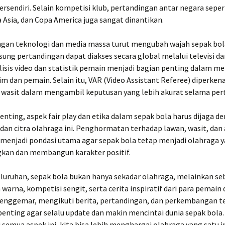
tersendiri. Selain kompetisi klub, pertandingan antar negara seper
a Asia, dan Copa America juga sangat dinantikan.
an teknologi dan media massa turut mengubah wajah sepak bola.
sung pertandingan dapat diakses secara global melalui televisi d
alisis video dan statistik pemain menjadi bagian penting dalam me
m dan pemain. Selain itu, VAR (Video Assistant Referee) diperken
asit dalam mengambil keputusan yang lebih akurat selama per
enting, aspek fair play dan etika dalam sepak bola harus dijaga 
 dan citra olahraga ini. Penghormatan terhadap lawan, wasit, dan
menjadi pondasi utama agar sepak bola tetap menjadi olahraga 
an dan membangun karakter positif.
eluruhan, sepak bola bukan hanya sekadar olahraga, melainkan se
warna, kompetisi sengit, serta cerita inspiratif dari para pemain 
penggemar, mengikuti berita, pertandingan, dan perkembangan t
penting agar selalu update dan makin mencintai dunia sepak bola
mua aspek ini, kita bisa lebih menghargai olahraga yang satu in