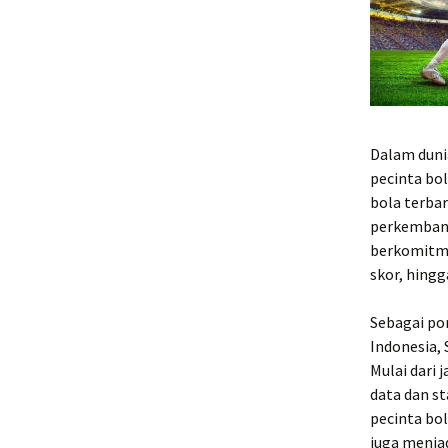
Dalam duni
pecinta bo
bola terbar
perkembang
berkomitme
skor, hingg
Sebagai po
Indonesia,
Mulai dari 
data dan s
pecinta bol
juga menjad