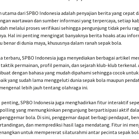
utama dari SPBO Indonesia adalah penyajian berita yang cepat da
ingan wartawan dan sumber informasi yang terpercaya, setiap ka
udah melalui proses verifikasi sehingga pengunjung tidak perlu ra
ya. Hal ini penting mengingat banyaknya berita hoaks atau infor
u benar di dunia maya, khususnya dalam ranah sepak bola.
ta terbaru, SPBO Indonesia juga menyediakan berbagai artikel me
ktik permainan, profil pemain, dan sejarah klub-klub terkenal. 
i dibuat dengan bahasa yang mudah dipahami sehingga cocok untu
baik yang sudah lama menggeluti dunia sepak bola maupun penda
mengenal lebih jauh tentang olahraga ini.
 penting, SPBO Indonesia juga menghadirkan fitur interaktif sep
n polling yang memungkinkan pengunjung berpartisipasi aktif dal
penggemar bola. Di sini, penggemar dapat berbagi pendapat, berd
rtandingan, dan memprediksi hasil laga mendatang. Fitur ini men
nangkan untuk mempererat silaturahmi antar pecinta sepak bola