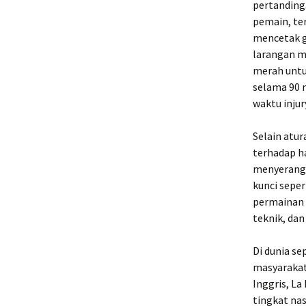
pertanding
pemain, te
mencetak g
larangan m
merah untu
selama 90 
waktu injur
Selain atur
terhadap h
menyerang 
kunci sepe
permainan 
teknik, dan
Di dunia se
masyarakat
Inggris, La
tingkat nas