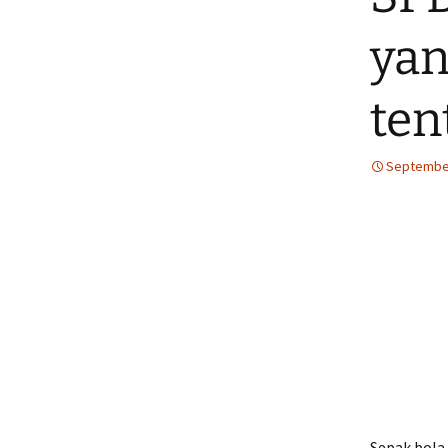
yan
ten
September
Sepak bola