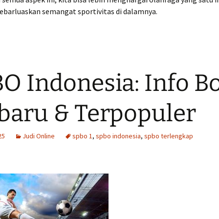
ebarluaskan semangat sportivitas di dalamnya.
O Indonesia: Info B
baru & Terpopuler
25
Judi Online
spbo 1
,
spbo indonesia
,
spbo terlengkap