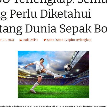
g Perlu Diketahui
tang Dunia Sepak Bo
 17, 2025
Judi Online
spbo
,
spbo 1
,
spbo terlengkap
 adalah olahraga paling populer di dunia yang tidak hanya mampu