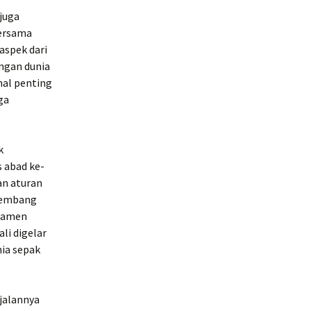
juga
bersama
spek dari
ngan dunia
hal penting
ga
k
 abad ke-
an aturan
rkembang
rnamen
li digelar
nia sepak
 jalannya