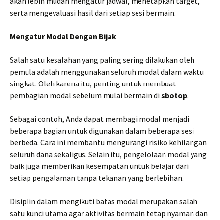
akan lebih mudah mengatur jadwal, menetapkan target,
serta mengevaluasi hasil dari setiap sesi bermain.
Mengatur Modal Dengan Bijak
Salah satu kesalahan yang paling sering dilakukan oleh
pemula adalah menggunakan seluruh modal dalam waktu
singkat. Oleh karena itu, penting untuk membuat
pembagian modal sebelum mulai bermain di
sbotop
.
Sebagai contoh, Anda dapat membagi modal menjadi
beberapa bagian untuk digunakan dalam beberapa sesi
berbeda. Cara ini membantu mengurangi risiko kehilangan
seluruh dana sekaligus. Selain itu, pengelolaan modal yang
baik juga memberikan kesempatan untuk belajar dari
setiap pengalaman tanpa tekanan yang berlebihan.
Disiplin dalam mengikuti batas modal merupakan salah
satu kunci utama agar aktivitas bermain tetap nyaman dan