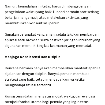
Namun, kemudahan ini tetap harus diimbangi dengan
pengelolaan waktu yang baik. Hindari bermain saat sedang
bekerja, mengemudi, atau melakukan aktivitas yang
membutuhkan konsentrasi penuh.
Gunakan perangkat yang aman, selalu lakukan pembaruan
aplikasi atau browser, serta pastikan jaringan internet yang
digunakan memiliki tingkat keamanan yang memadai.
Menjaga Konsistensi Dan Disiplin
Rencana bermain hanya akan memberikan manfaat apabila
dijalankan dengan disiplin. Banyak pemain membuat
strategi yang baik, tetapi mengabaikannya ketika
menghadapi situasi tertentu.
Konsistensi dalam mengatur modal, waktu, dan evaluasi
menjadi fondasi utama bagi pemula yang ingin terus