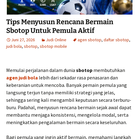
Tips Menyusun Rencana Bermain
Sbotop Untuk Pemula Aktif
Juni 27, 2026
Judi Online
agen sbotop
,
daftar sbotop
,
judi bola
,
sbotop
,
sbotop mobile
Memulai perjalanan dalam dunia
sbotop
membutuhkan
agen judi bola
lebih dari sekadar rasa penasaran dan
keberanian untuk mencoba. Banyak pemain pemula yang
langsung terjun tanpa memiliki strategi yang jelas,
sehingga sering kali mengambil keputusan secara terburu-
buru. Padahal, menyusun rencana bermain sejak awal dapat
membantu menjaga konsistensi, mengelola modal, serta
meningkatkan pengalaman bermain secara keseluruhan.
Bagi pemula yang ingin aktif bermain, memahami langkah