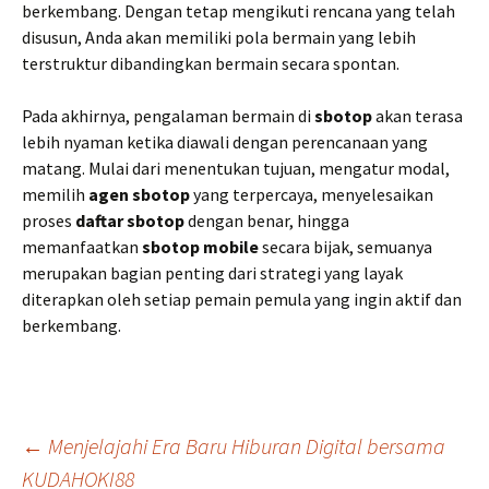
berkembang. Dengan tetap mengikuti rencana yang telah
disusun, Anda akan memiliki pola bermain yang lebih
terstruktur dibandingkan bermain secara spontan.
Pada akhirnya, pengalaman bermain di
sbotop
akan terasa
lebih nyaman ketika diawali dengan perencanaan yang
matang. Mulai dari menentukan tujuan, mengatur modal,
memilih
agen sbotop
yang terpercaya, menyelesaikan
proses
daftar sbotop
dengan benar, hingga
memanfaatkan
sbotop mobile
secara bijak, semuanya
merupakan bagian penting dari strategi yang layak
diterapkan oleh setiap pemain pemula yang ingin aktif dan
berkembang.
Navigasi
←
Menjelajahi Era Baru Hiburan Digital bersama
KUDAHOKI88