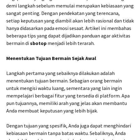
demi langkah sebelum memulai merupakan kebiasaan yang
sangat penting. Dengan pendekatan yang terencana,
setiap keputusan yang diambil akan lebih rasional dan tidak
hanya didasarkan pada emosi sesaat. Artikel ini membahas
beberapa tips yang dapat dijadikan panduan agar aktivitas
bermain di
sbotop
menjadi lebih terarah.
Menentukan Tujuan Bermain Sejak Awal
Langkah pertama yang sebaiknya dilakukan adalah
menentukan tujuan bermain. Sebagian orang bermain
untuk mengisi waktu luang, sementara yang lain ingin
mempelajari berbagai fitur yang tersedia di platform. Apa
pun tujuannya, memiliki arah yang jelas akan membantu
Anda membuat keputusan yang lebih bijak.
Dengan tujuan yang spesifik, Anda juga dapat menghindari
kebiasaan bermain tanpa batas waktu. Sebaliknya, Anda