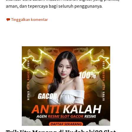
aman, dan tepercaya bagi seluruh penggunanya.
Tinggalkan komentar