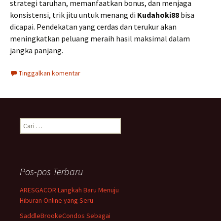
strategi taruhan, memanfaatkan bonus, dan menjaga
konsistensi, trik jitu untuk menang di
Kudahoki88
bisa
dicapai. Pendekatan yang cerdas dan terukur akan
meningkatkan peluang meraih hasil maksimal dalam
jangka panjang.
Tinggalkan komentar
C
a
r
i
u
Pos-pos Terbaru
n
t
ARESGACOR Langkah Baru Menuju
u
Hiburan Online yang Seru
k
:
SaddleBrookeCondos Sebagai