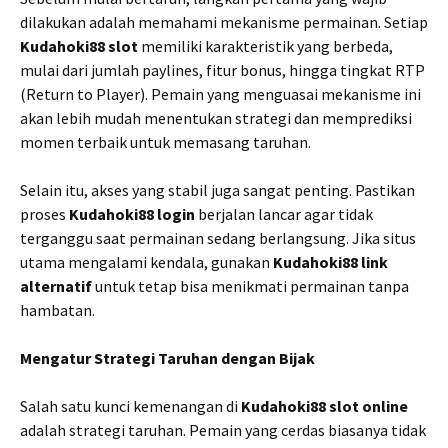
dilakukan adalah memahami mekanisme permainan. Setiap
Kudahoki88 slot
memiliki karakteristik yang berbeda,
mulai dari jumlah paylines, fitur bonus, hingga tingkat RTP
(Return to Player). Pemain yang menguasai mekanisme ini
akan lebih mudah menentukan strategi dan memprediksi
momen terbaik untuk memasang taruhan.
Selain itu, akses yang stabil juga sangat penting. Pastikan
proses
Kudahoki88 login
berjalan lancar agar tidak
terganggu saat permainan sedang berlangsung. Jika situs
utama mengalami kendala, gunakan
Kudahoki88 link
alternatif
untuk tetap bisa menikmati permainan tanpa
hambatan.
Mengatur Strategi Taruhan dengan Bijak
Salah satu kunci kemenangan di
Kudahoki88 slot online
adalah strategi taruhan. Pemain yang cerdas biasanya tidak