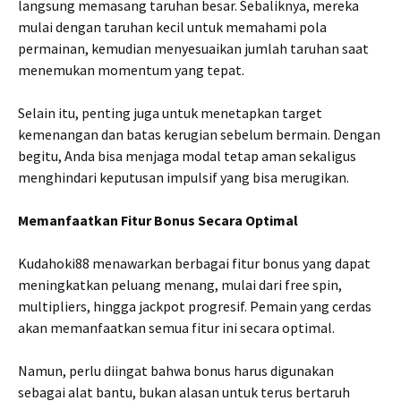
langsung memasang taruhan besar. Sebaliknya, mereka
mulai dengan taruhan kecil untuk memahami pola
permainan, kemudian menyesuaikan jumlah taruhan saat
menemukan momentum yang tepat.
Selain itu, penting juga untuk menetapkan target
kemenangan dan batas kerugian sebelum bermain. Dengan
begitu, Anda bisa menjaga modal tetap aman sekaligus
menghindari keputusan impulsif yang bisa merugikan.
Memanfaatkan Fitur Bonus Secara Optimal
Kudahoki88 menawarkan berbagai fitur bonus yang dapat
meningkatkan peluang menang, mulai dari free spin,
multipliers, hingga jackpot progresif. Pemain yang cerdas
akan memanfaatkan semua fitur ini secara optimal.
Namun, perlu diingat bahwa bonus harus digunakan
sebagai alat bantu, bukan alasan untuk terus bertaruh