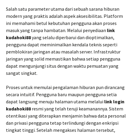
Salah satu parameter utama dari sebuah sarana hiburan
modern yang praktis adalah aspek aksesibilitas. Platform
ini memahami betul kebutuhan pengguna akan proses
masuk yang tanpa hambatan. Melalui penyediaan
link
kudahoki88
yang selalu diperbarui dan dioptimalkan,
pengguna dapat meminimalkan kendala teknis seperti
pemblokiran jaringan atau masalah server. Infrastruktur
jaringan yang solid memastikan bahwa setiap pengguna
dapat mengunjungi situs dengan waktu pemuatan yang
sangat singkat.
Proses untuk memulai pengalaman hiburan pun dirancang
secara intuitif. Pengguna baru maupun pengguna setia
dapat langsung menuju halaman utama melalui
link login
kudahoki88
resmi yang telah teruji keamanannya. Sistem
otentikasi yang diterapkan menjamin bahwa data personal
dan privasi pengguna tetap terlindungi dengan enkripsi
tingkat tinggi. Setelah mengakses halaman tersebut,