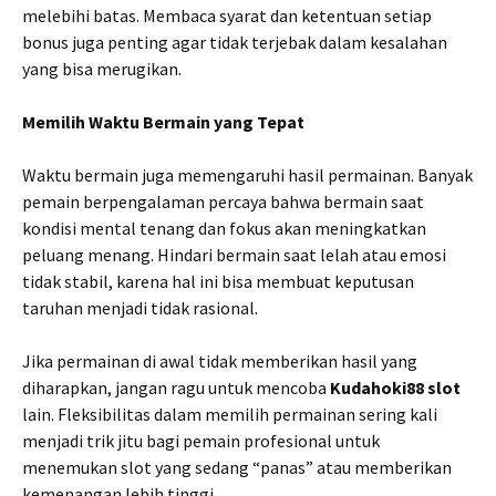
melebihi batas. Membaca syarat dan ketentuan setiap
bonus juga penting agar tidak terjebak dalam kesalahan
yang bisa merugikan.
Memilih Waktu Bermain yang Tepat
Waktu bermain juga memengaruhi hasil permainan. Banyak
pemain berpengalaman percaya bahwa bermain saat
kondisi mental tenang dan fokus akan meningkatkan
peluang menang. Hindari bermain saat lelah atau emosi
tidak stabil, karena hal ini bisa membuat keputusan
taruhan menjadi tidak rasional.
Jika permainan di awal tidak memberikan hasil yang
diharapkan, jangan ragu untuk mencoba
Kudahoki88 slot
lain. Fleksibilitas dalam memilih permainan sering kali
menjadi trik jitu bagi pemain profesional untuk
menemukan slot yang sedang “panas” atau memberikan
kemenangan lebih tinggi.