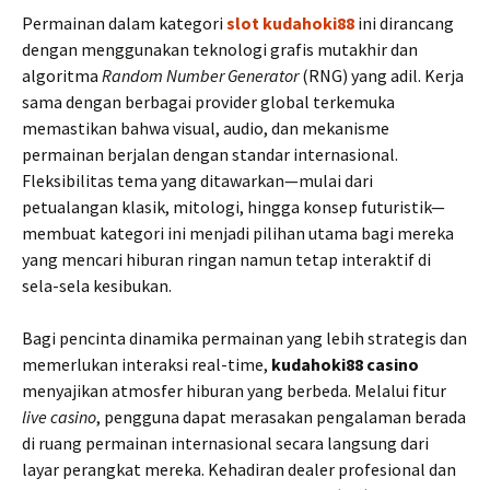
Permainan dalam kategori
slot kudahoki88
ini dirancang
dengan menggunakan teknologi grafis mutakhir dan
algoritma
Random Number Generator
(RNG) yang adil. Kerja
sama dengan berbagai provider global terkemuka
memastikan bahwa visual, audio, dan mekanisme
permainan berjalan dengan standar internasional.
Fleksibilitas tema yang ditawarkan—mulai dari
petualangan klasik, mitologi, hingga konsep futuristik—
membuat kategori ini menjadi pilihan utama bagi mereka
yang mencari hiburan ringan namun tetap interaktif di
sela-sela kesibukan.
Bagi pencinta dinamika permainan yang lebih strategis dan
memerlukan interaksi real-time,
kudahoki88 casino
menyajikan atmosfer hiburan yang berbeda. Melalui fitur
live casino
, pengguna dapat merasakan pengalaman berada
di ruang permainan internasional secara langsung dari
layar perangkat mereka. Kehadiran dealer profesional dan