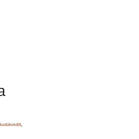
a
 kudahoki88
,