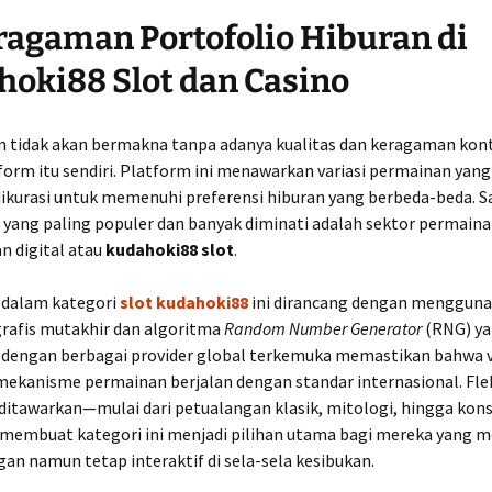
agaman Portofolio Hiburan di
oki88 Slot dan Casino
n tidak akan bermakna tanpa adanya kualitas dan keragaman kont
form itu sendiri. Platform ini menawarkan variasi permainan yan
dikurasi untuk memenuhi preferensi hiburan yang berbeda-beda. S
n yang paling populer dan banyak diminati adalah sektor permain
n digital atau
kudahoki88 slot
.
dalam kategori
slot kudahoki88
ini dirancang dengan menggun
grafis mutakhir dan algoritma
Random Number Generator
(RNG) yan
 dengan berbagai provider global terkemuka memastikan bahwa v
mekanisme permainan berjalan dengan standar internasional. Flek
ditawarkan—mulai dari petualangan klasik, mitologi, hingga kon
—membuat kategori ini menjadi pilihan utama bagi mereka yang m
gan namun tetap interaktif di sela-sela kesibukan.