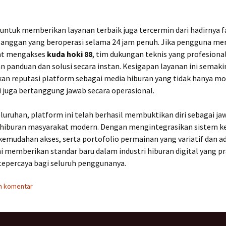
ntuk memberikan layanan terbaik juga tercermin dari hadirnya fa
langgan yang beroperasi selama 24 jam penuh. Jika pengguna m
at mengakses
kuda hoki 88
, tim dukungan teknis yang profesional
 panduan dan solusi secara instan. Kesigapan layanan ini semaki
n reputasi platform sebagai media hiburan yang tidak hanya mo
pi juga bertanggung jawab secara operasional.
luruhan, platform ini telah berhasil membuktikan diri sebagai ja
hiburan masyarakat modern. Dengan mengintegrasikan sistem 
kemudahan akses, serta portofolio permainan yang variatif dan ad
i memberikan standar baru dalam industri hiburan digital yang pr
tepercaya bagi seluruh penggunanya.
n komentar