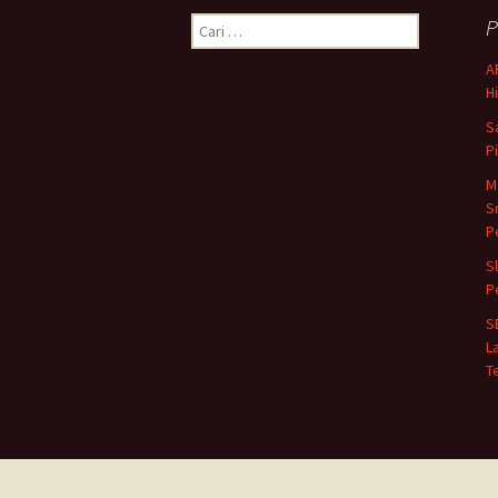
Cari
P
untuk:
A
H
S
P
M
S
P
S
P
S
L
T