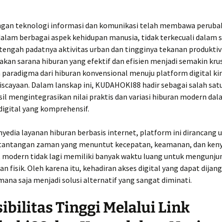
an teknologi informasi dan komunikasi telah membawa peruba
dalam berbagai aspek kehidupan manusia, tidak terkecuali dalam 
 tengah padatnya aktivitas urban dan tingginya tekanan produktiv
kan sarana hiburan yang efektif dan efisien menjadi semakin krus
 paradigma dari hiburan konvensional menuju platform digital ki
iscayaan. Dalam lanskap ini, KUDAHOKI88 hadir sebagai salah sat
il mengintegrasikan nilai praktis dan variasi hiburan modern dal
digital yang komprehensif.
yedia layanan hiburan berbasis internet, platform ini dirancang 
tantangan zaman yang menuntut kecepatan, keamanan, dan ken
 modern tidak lagi memiliki banyak waktu luang untuk mengunjun
an fisik. Oleh karena itu, kehadiran akses digital yang dapat dija
 mana saja menjadi solusi alternatif yang sangat diminati.
ibilitas Tinggi Melalui Link