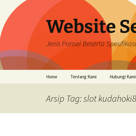
Langsung
ke
isi
Website S
Jenis Ponsel Beserta Spesifika
Home
Tentang Kami
Hubungi Kami
Arsip Tag: slot kudahoki