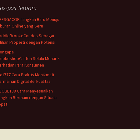
os-pos Terbaru
RESGACOR Langkah Baru Menuju
iburan Online yang Seru
addleBrookeCondos Sebagai
ilihan Properti dengan Potensi
engapa
mokeshopClinton Selalu Menarik
erhatian Para Konsumen
lot777 Cara Praktis Menikmati
ermainan Digital Berkualitas
BOBET88 Cara Menyesuaikan
angkah Bermain dengan Situasi
epat