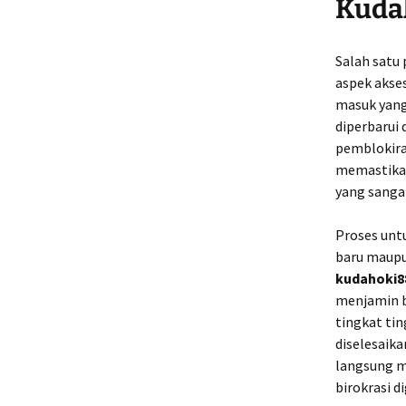
Kuda
Salah satu
aspek akse
masuk yang
diperbarui
pemblokiran
memastikan
yang sanga
Proses unt
baru maupu
kudahoki8
menjamin b
tingkat ti
diselesaik
langsung me
birokrasi d