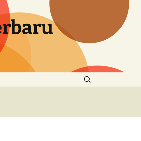
erbaru
Cari
untuk: