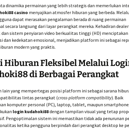
nta dinamika permainan yang lebih strategis dan memerlukan inte
hoki88 casino
menyajikan atmosfer hiburan yang berbeda. Melalu
ngguna dapat merasakan pengalaman berada di ruang permainan
al secara langsung dari layar perangkat mereka. Kehadiran dealer
 dan sistem penyiaran video berkualitas tinggi (HD) menciptakan
si dan kedekatan emosional, menjadikan platform ini sebagai rep
 hiburan modern yang praktis.
i Hiburan Fleksibel Melalui Log
oki88 di Berbagai Perangkat
 lain yang mempertegas posisi platform ini sebagai sarana hibur
atibilitas lintas perangkat (
cross-platform compatibility
). Baik
n komputer personal (PC), laptop, tablet, maupun smartphone
akukan
login kudahoki88
dengan tampilan visual yang tetap prop
sif. Pengoptimalan sistem ini memastikan tidak ada penurunan 
ionalitas ketika pengguna berpindah dari perangkat desktop ke p